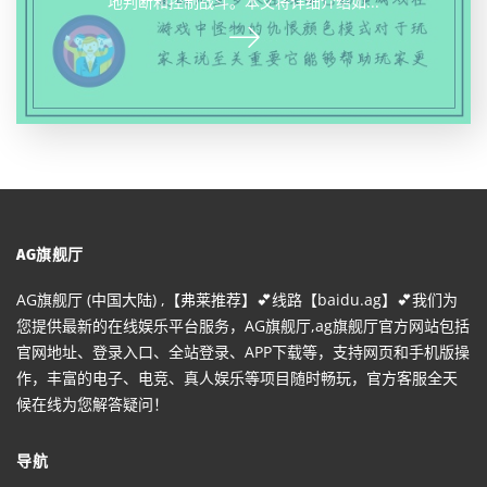
地判断和控制战斗。本文将详细介绍如...
AG旗舰厅
AG旗舰厅 (中国大陆) ,【弗莱推荐】💕线路【baidu.ag】💕我们为
您提供最新的在线娱乐平台服务，AG旗舰厅,ag旗舰厅官方网站包括
官网地址、登录入口、全站登录、APP下载等，支持网页和手机版操
作，丰富的电子、电竞、真人娱乐等项目随时畅玩，官方客服全天
候在线为您解答疑问！
导航