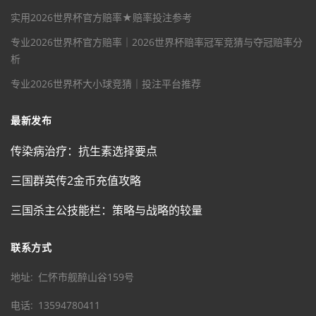
实用2026世界杯官方赔率★赔率投注参考
专业2026世界杯官方赔率｜2026世界杯赔率冠军竞猜与夺冠赔率分
析
专业2026世界杯大小球竞猜｜投注平台推荐
最新发布
传染病治疗：抗生素选择要点
三国群英传2金币充值攻略
三国杀主公技能栏：策略与战略的较量
联系方式
地址
仁怀市舰醉山谷159号
电话
13594780411