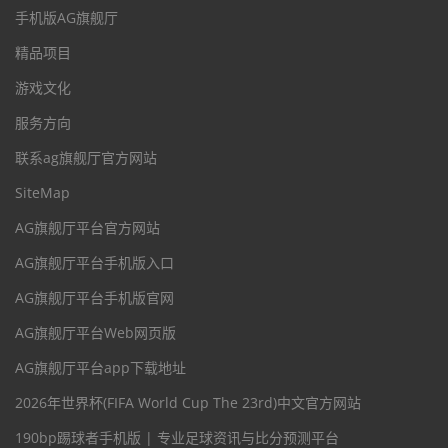
手机版AG旗舰厅
精品项目
游戏文化
服务方向
联系ag旗舰厅官方网站
SiteMap
AG旗舰厅平台官方网站
AG旗舰厅平台手机版入口
AG旗舰厅平台手机版官网
AG旗舰厅平台Web网页版
AG旗舰厅平台app下载地址
2026年世界杯(FIFA World Cup The 23rd)中文官方网站
190bp踢球者手机版 | 专业足球资讯与比分预测平台