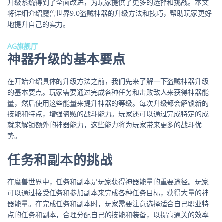
升级系统得到了全面改进，为玩家提供了更多的选择和挑战。本文
将详细介绍魔兽世界9.0盗贼神器的升级方法和技巧，帮助玩家更好
地提升自己的实力。
AG旗舰厅
神器升级的基本要点
在开始介绍具体的升级方法之前，我们先来了解一下盗贼神器升级
的基本要点。玩家需要通过完成各种任务和击败敌人来获得神器能
量，然后使用这些能量来提升神器的等级。每次升级都会解锁新的
技能和特点，增强盗贼的战斗能力。玩家还可以通过完成特定的成
就来解锁额外的神器能力，这些能力将为玩家带来更多的战斗优
势。
任务和副本的挑战
在魔兽世界中，任务和副本是玩家获得神器能量的重要途径。玩家
可以通过接受任务和参加副本来完成各种任务目标，获得大量的神
器能量。在完成任务和副本时，玩家需要注意选择适合自己职业特
点的任务和副本，合理分配自己的技能和装备，以提高通关的效率